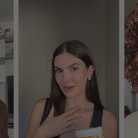
piel.
ascórbico), aromas (vainilla, natural), ácido hialurónico
(hialuronato de sodio), vitamina D3 (colecalciferol),
vitamina B2 (riboflavina), vitamina B6 (clorhidrato de
piridoxina), biotina (D-biotina), vitamina B12
(cianocobalamina)