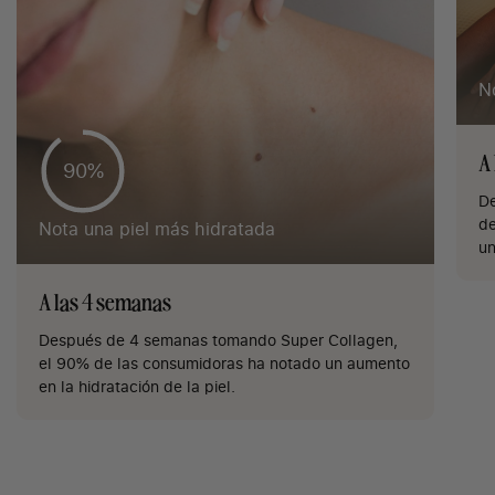
N
A
90%
De
de
Nota una piel más hidratada
un
A las 4 semanas
Después de 4 semanas tomando Super Collagen,
el 90% de las consumidoras ha notado un aumento
en la hidratación de la piel.