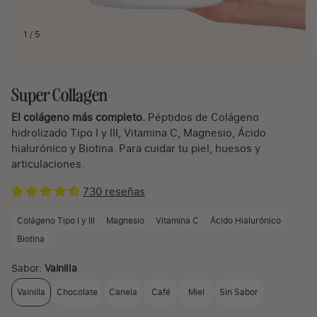
1
/
5
Super Collagen
El colágeno más completo.
Péptidos de Colágeno
hidrolizado Tipo I y III, Vitamina C, Magnesio, Ácido
hialurónico y Biotina. Para cuidar tu piel, huesos y
articulaciones.
730 reseñas
Colágeno Tipo I y III
Magnesio
Vitamina C
Ácido Hialurónico
Biotina
Sabor:
Vainilla
Vainilla
Chocolate
Canela
Café
Miel
Sin Sabor