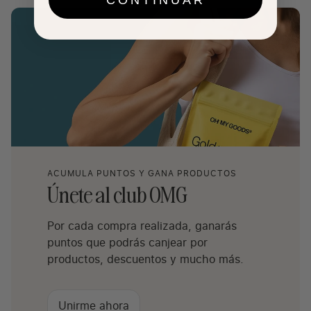
ACUMULA PUNTOS Y GANA PRODUCTOS
Únete al club OMG
Por cada compra realizada, ganarás
puntos que podrás canjear por
productos, descuentos y mucho más.
Unirme ahora