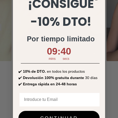
¡CONSIGUE
-10% DTO!
Por tiempo limitado
9
:
Countdown ends in:
39
09
:
39
mins
secs
✔️
10% de DTO.
en todos los productos
✔️
Devolución 100% gratuita durante
OH MY GOODS
30 días
Super Collagen
✔️
Entrega rápida en 24-48 horas
venta
26,95€
Precio regular
Precio de venta
30,95€
CONTINUAR