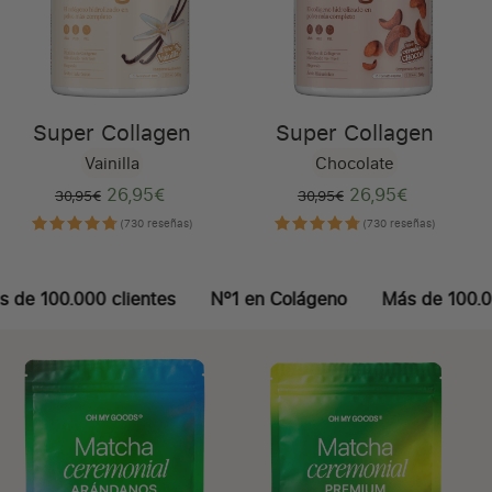
Super Collagen
Super Collagen
Vainilla
Chocolate
26,95€
Precio regular
Precio de venta
26,95€
Precio regular
Precio de
30,95€
30,95€
(730 reseñas)
(730 reseñas)
.000 clientes
Nº1 en Colágeno
Más de 100.000 clie