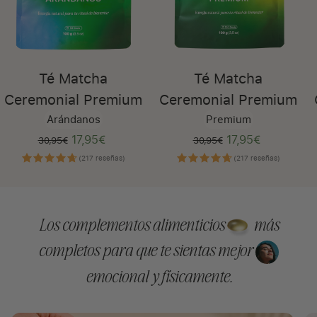
Té Matcha
Té Matcha
Ceremonial Premium
Ceremonial Premium
Arándanos
Premium
17,95€
Precio regular
Precio de venta
17,95€
Precio regular
Precio de
30,95€
30,95€
(217 reseñas)
(217 reseñas)
Los complementos alimenticios
más
completos para que te sientas mejor
emocional y físicamente.