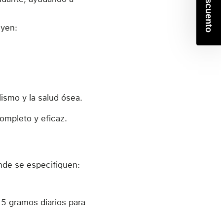
10% descuento
uyen:
lismo y la salud ósea.
ompleto y eficaz.
nde se especifiquen:
 5 gramos diarios para