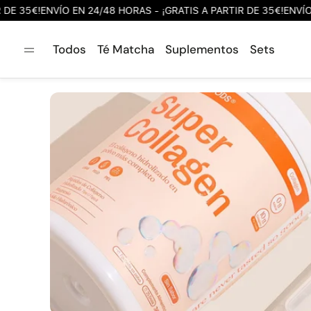
€!
ENVÍO EN 24/48 HORAS - ¡GRATIS A PARTIR DE 35€!
ENVÍO EN 24
Todos
Té Matcha
Suplementos
Sets