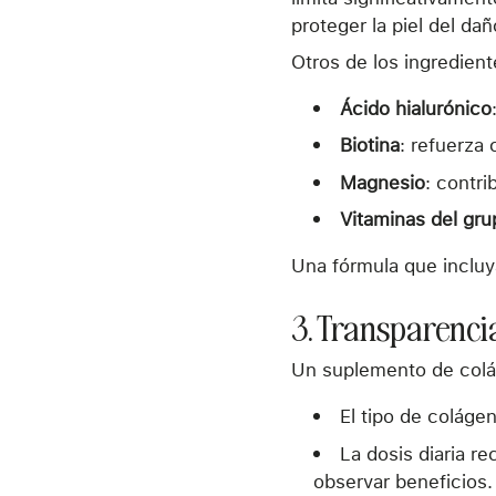
proteger la piel del da
Otros de los ingredien
Ácido hialurónico
Biotina
: refuerza 
Magnesio
: contr
Vitaminas del gru
Una fórmula que incluy
3. Transparenci
Un suplemento de colág
El tipo de colágeno 
La dosis diaria r
observar beneficios.