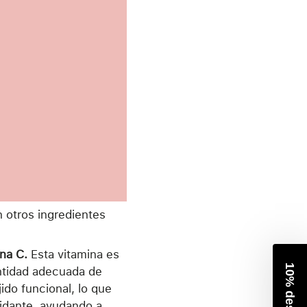
 otros ingredientes
ina C.
E
sta vitamina es
antidad adecuada de
ido funcional, lo que
xidante, ayudando a