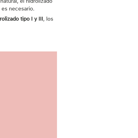
atural, el hidrolizado
 es necesario.
olizado tipo I y III
, los