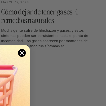
MARCH 17, 2024
Cómo dejar de tener gases: 4
remedios naturales
Mucha gente sufre de hinchazón y gases, y estos
síntomas pueden ser persistentes hasta el punto de
incomodidad. Los gases aparecen por montones de
razones, pero cuando tus síntomas se...
Leer más