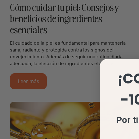
Cómo cuidar tu piel: Consejos y
beneficios de ingredientes
esenciales
El cuidado de la piel es fundamental para mantenerla
sana, radiante y protegida contra los signos del
envejecimiento. Además de seguir una rutina diaria
adecuada, la elección de ingredientes efectivos...
¡C
Leer más
-1
Por t