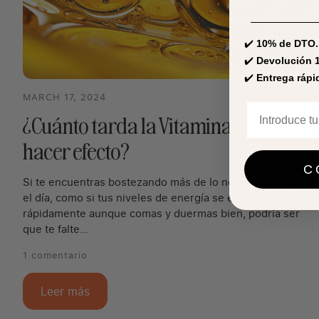
✔️
10% de DTO.
✔️
Devolución 1
✔️
Entrega rápi
MARCH 17, 2024
¿Cuánto tarda la Vitamina B12 en
hacer efecto?
C
Si te encuentras bostezando más de lo normal durante
el día, como si tus niveles de energía se esfumaran
rápidamente aunque comas y duermas bien, podría ser
que te falte...
1 comentario
Leer más